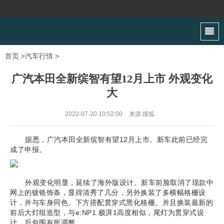
首页
>
汽车行情
>
广汽本田全新缤智有望12月上市 外观变化
大
2022-07-20 10:52:00
来源:搜狐
据悉，广汽本田全新缤智有望12月上市。新车此前已经完
成了申报。
外观变化明显，延续了海外版设计。新车前脸取消了现款中
网上的镀铬饰条，显得清秀了几分，另外换装了多横幅格栅设
计，并与车身同色。下方搭配贯穿式黑化格栅。并且换装最新的
前后大灯组造型，与e:NP1 极湃1高度相似，尾灯为贯穿式设
计，后包围有所调整。