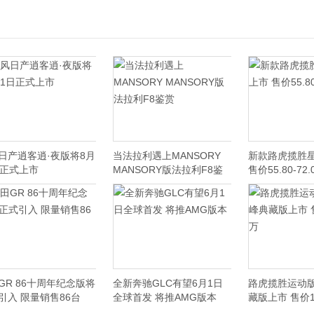
日产逍客逍·夜版将8月
当法拉利遇上MANSORY
新款路虎揽胜
日正式上市
MANSORY版法拉利F8鉴
售价55.80-72.
赏
GR 86十周年纪念版将
全新奔驰GLC有望6月1日
路虎揽胜运动版
引入 限量销售86台
全球首发 将推AMG版本
藏版上市 售价18