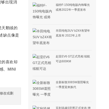
能够出现消
福特F-150纯电版内饰曝光
或将2022年一季度发布
然天鹅绒的
丰田纯电SUV bZ4X有望年
上述缺点像是
底发布 2022年上市
起亚EV6 GT正式亮相 续航
可达600KM
发的喜欢却
、MINI
全新标致308SW谍照曝光
一季度迎来换代
修改或删
宾利添越S官图正式发布 增