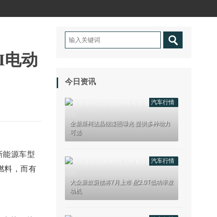
I电动
今日资讯
汽车行情
全新斯柯达晶锐谍照曝光 提供多种动力
可选
新能源车型
汽车行情
燃料，而有
大众新款蔚揽将7月上市 配2.0T低功率发
动机