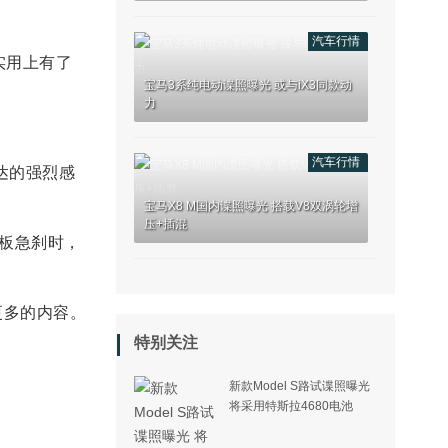
汽车行情
实用上有了
宝马3系纯电动谍照曝光 或与iX3同款动
力
汽车行情
达的强烈感
宝马X8 M国内谍照曝光 搭载V8双涡轮增
压+插混
踏板急刹时，
更多的内容。
特别关注
新款Model S路试谍照曝光
将采用特斯拉4680电池