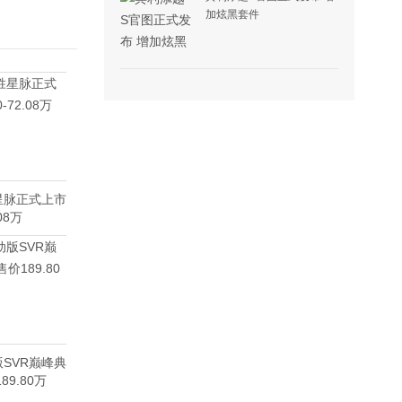
加炫黑套件
星脉正式上市
08万
SVR巅峰典
9.80万