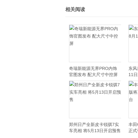
相关阅读
奇瑞新能源无界PRO内饰
东风
官图发布 配大尺寸中控屏
11
郑州日产全新皮卡锐骐7实
丰田
车亮相 将5月13日开启预售
正式