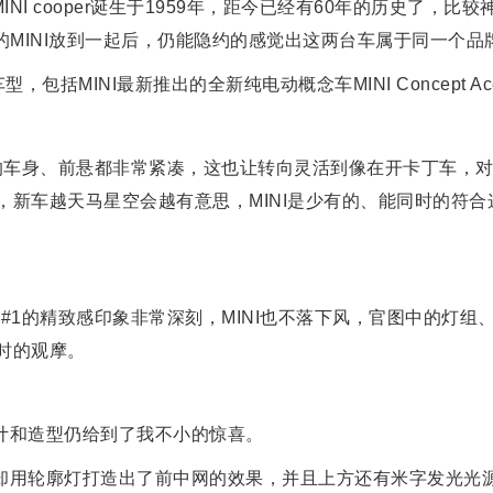
型MINI cooper诞生于1959年，距今已经有60年的历史了，比
1岁的MINI放到一起后，仍能隐约的感觉出这两台车属于同一个品
型，包括MINI最新推出的全新纯电动概念车MINI Concept Ac
ooper的车身、前悬都非常紧凑，这也让转向灵活到像在开卡丁车，
，新车越天马星空会越有意思，MINI是少有的、能同时的符合
精灵#1的精致感印象非常深刻，MINI也不落下风，官图中的灯组
时的观摩。
计和造型仍给到了我不小的惊喜。
却用轮廓灯打造出了前中网的效果，并且上方还有米字发光光