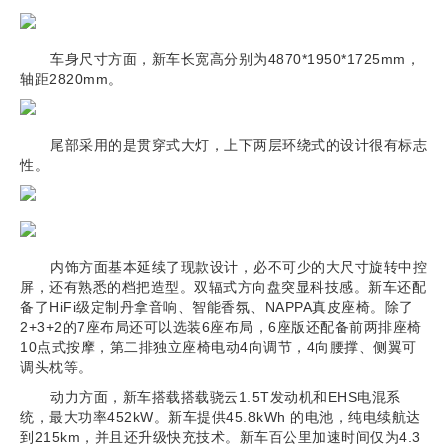
车身尺寸方面，新车长宽高分别为4870*1950*1725mm，
轴距2820mm。
尾部采用的是贯穿式大灯，上下两层环绕式的设计很有标志
性。
内饰方面基本延续了现款设计，必不可少的大尺寸旋转中控
屏，还有熟悉的档把造型。双辐式方向盘突显科技感。新车还配
备了HiFi级定制丹拿音响、智能香氛、NAPPA真皮座椅。除了
2+3+2的7座布局还可以选装6座布局，6座版还配备前两排座椅
10点式按摩，第二排独立座椅电动4向调节，4向腰撑、侧翼可
调头枕等。
动力方面，新车搭载搭载骁云1.5T发动机和EHS电混系
统，最大功率452kW。新车提供45.8kWh 的电池，纯电续航达
到215km，并且还升级快充技术。新车百公里加速时间仅为4.3