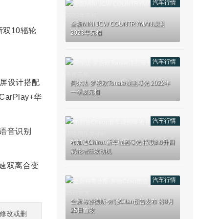
汽车行情
全新MINI JCW COUNTRYMAN谍照
双10辐轮
2023年亮相
汽车行情
联屏设计搭配
阿尔法·罗密欧Tonale谍照曝光 2022年
一季度亮相
Play+华
汽车行情
然语音识别
布加迪Chiron新车谍照曝光 搭载8.0升四
涡轮增压发动机
7速双离合变
汽车行情
全新梅赛德斯-奔驰Citan预告发布 将8月
25日首发
修改或删