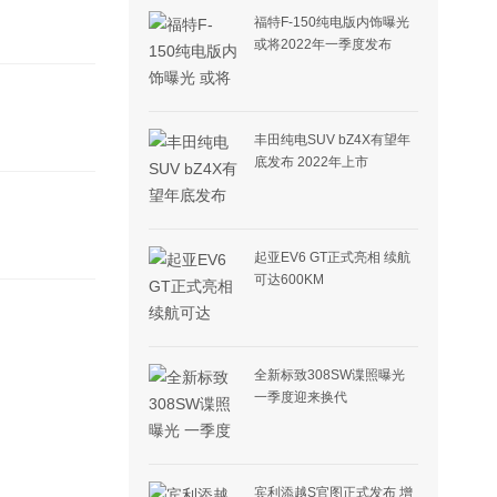
福特F-150纯电版内饰曝光
或将2022年一季度发布
丰田纯电SUV bZ4X有望年
底发布 2022年上市
起亚EV6 GT正式亮相 续航
可达600KM
全新标致308SW谍照曝光
一季度迎来换代
宾利添越S官图正式发布 增