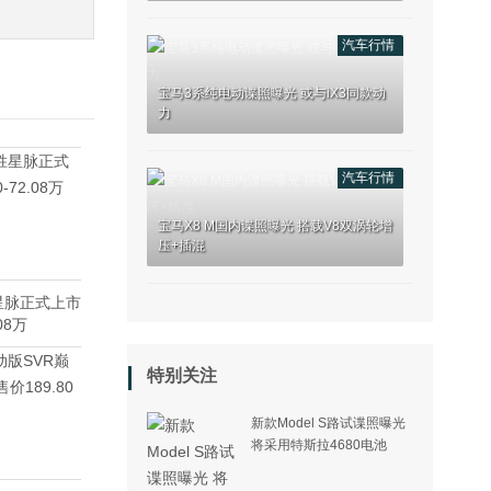
汽车行情
宝马3系纯电动谍照曝光 或与iX3同款动
力
汽车行情
宝马X8 M国内谍照曝光 搭载V8双涡轮增
压+插混
星脉正式上市
08万
特别关注
新款Model S路试谍照曝光
将采用特斯拉4680电池