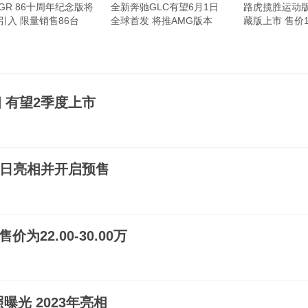
GR 86十周年纪念版将
全新奔驰GLC有望6月1日
路虎揽胜运动版
引入 限量销售86台
全球首发 将推AMG版本
藏版上市 售价18
 有望2季度上市
10日亮相并开启预售
为22.00-30.00万
曝光 2023年亮相