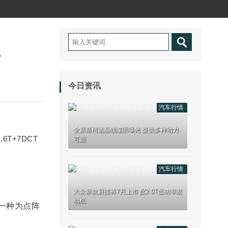
万
今日资讯
汽车行情
全新斯柯达晶锐谍照曝光 提供多种动力
.6T+7DCT
可选
汽车行情
大众新款蔚揽将7月上市 配2.0T低功率发
动机
一种为点阵