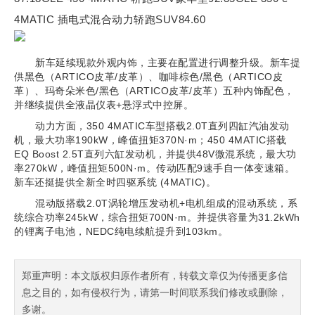
4MATIC 插电式混合动力轿跑SUV84.60
新车延续现款外观内饰，主要在配置进行调整升级。新车提
供黑色（ARTICO皮革/皮革）、咖啡棕色/黑色（ARTICO皮
革）、玛奇朵米色/黑色（ARTICO皮革/皮革）五种内饰配色，
并继续提供全液晶仪表+悬浮式中控屏。
动力方面，350 4MATIC车型搭载2.0T直列四缸汽油发动
机，最大功率190kW，峰值扭矩370N·m；450 4MATIC搭载
EQ Boost 2.5T直列六缸发动机，并提供48V微混系统，最大功
率270kW，峰值扭矩500N·m。传动匹配9速手自一体变速箱。
新车还挺提供全新全时四驱系统 (4MATIC)。
混动版搭载2.0T涡轮增压发动机+电机组成的混动系统，系
统综合功率245kW，综合扭矩700N·m。并提供容量为31.2kWh
的锂离子电池，NEDC纯电续航提升到103km。
郑重声明：本文版权归原作者所有，转载文章仅为传播更多信
息之目的，如有侵权行为，请第一时间联系我们修改或删除，
多谢。