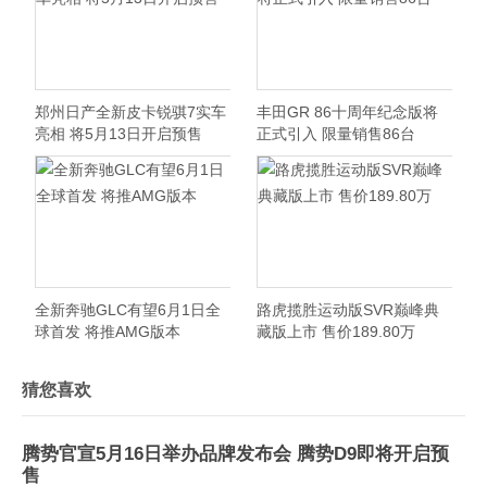
郑州日产全新皮卡锐骐7实车
丰田GR 86十周年纪念版将
亮相 将5月13日开启预售
正式引入 限量销售86台
全新奔驰GLC有望6月1日全
路虎揽胜运动版SVR巅峰典
球首发 将推AMG版本
藏版上市 售价189.80万
猜您喜欢
腾势官宣5月16日举办品牌发布会 腾势D9即将开启预
售