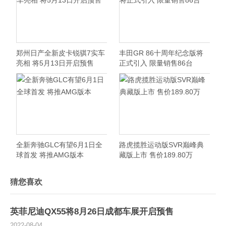
郑州日产全新皮卡锐骐7实车
丰田GR 86十周年纪念版将
亮相 将5月13日开启预售
正式引入 限量销售86台
全新奔驰GLC有望6月1日全
路虎揽胜运动版SVR巅峰典
球首发 将推AMG版本
藏版上市 售价189.80万
猜您喜欢
英菲尼迪QX55将8月26日成都车展开启预售
2022-08-04